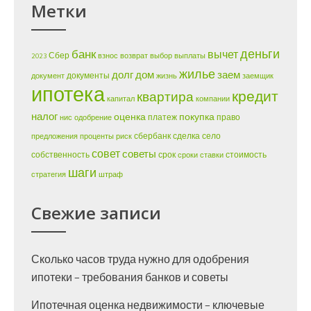
Метки
деньги
банк
вычет
Сбер
2023
взнос
возврат
выбор
выплаты
жилье
долг
дом
заем
документы
документ
жизнь
заемщик
ипотека
кредит
квартира
капитал
компании
налог
оценка
покупка
платеж
право
нис
одобрение
сбербанк
сделка
село
предложения
проценты
риск
совет
советы
собственность
срок
стоимость
сроки
ставки
шаги
стратегия
штраф
Свежие записи
Сколько часов труда нужно для одобрения
ипотеки – требования банков и советы
Ипотечная оценка недвижимости – ключевые