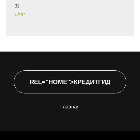
31
« Авг
REL="HOME">КРЕДИТГИД
Главная