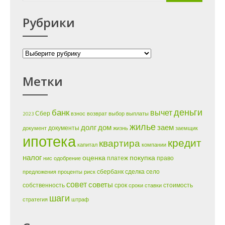
Рубрики
Рубрики
Метки
деньги
банк
вычет
Сбер
2023
взнос
возврат
выбор
выплаты
жилье
долг
дом
заем
документы
документ
жизнь
заемщик
ипотека
кредит
квартира
капитал
компании
налог
оценка
покупка
платеж
право
нис
одобрение
сбербанк
сделка
село
предложения
проценты
риск
совет
советы
собственность
срок
стоимость
сроки
ставки
шаги
стратегия
штраф