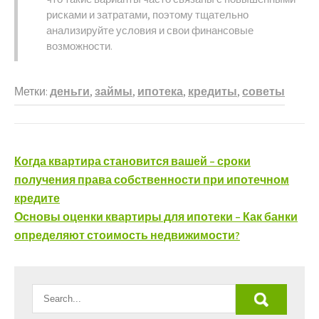
рисками и затратами, поэтому тщательно
анализируйте условия и свои финансовые
возможности.
Метки:
деньги
,
займы
,
ипотека
,
кредиты
,
советы
Навигация
Когда квартира становится вашей – сроки
по
получения права собственности при ипотечном
кредите
записям
Основы оценки квартиры для ипотеки – Как банки
определяют стоимость недвижимости?