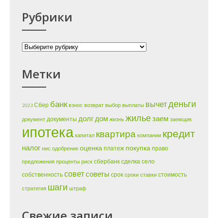
Рубрики
Рубрики
Метки
деньги
банк
вычет
Сбер
2023
взнос
возврат
выбор
выплаты
жилье
долг
дом
заем
документы
документ
жизнь
заемщик
ипотека
кредит
квартира
капитал
компании
налог
оценка
покупка
платеж
право
нис
одобрение
сбербанк
сделка
село
предложения
проценты
риск
совет
советы
собственность
срок
стоимость
сроки
ставки
шаги
стратегия
штраф
Свежие записи