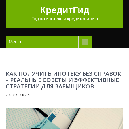
Перейти
КредитГид
к
содержимому
Гид по ипотеке и кредитованию
Меню
КАК ПОЛУЧИТЬ ИПОТЕКУ БЕЗ СПРАВОК
– РЕАЛЬНЫЕ СОВЕТЫ И ЭФФЕКТИВНЫЕ
СТРАТЕГИИ ДЛЯ ЗАЕМЩИКОВ
24.07.2025