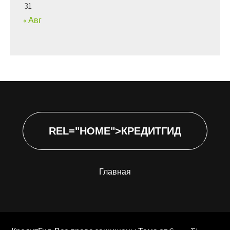
31
« Авг
REL="HOME">КРЕДИТГИД
Главная