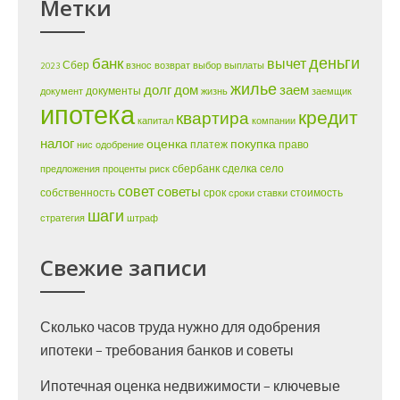
Метки
деньги
банк
вычет
Сбер
2023
взнос
возврат
выбор
выплаты
жилье
долг
дом
заем
документы
документ
жизнь
заемщик
ипотека
кредит
квартира
капитал
компании
налог
оценка
покупка
платеж
право
нис
одобрение
сбербанк
сделка
село
предложения
проценты
риск
совет
советы
собственность
срок
стоимость
сроки
ставки
шаги
стратегия
штраф
Свежие записи
Сколько часов труда нужно для одобрения
ипотеки – требования банков и советы
Ипотечная оценка недвижимости – ключевые