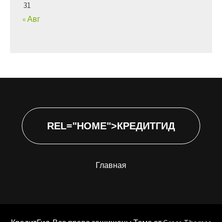
31
« Авг
REL="HOME">КРЕДИТГИД
Главная