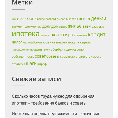
Метки
деньги
банк
вычет
Сбер
2023
взнос
возврат
выбор
выплаты
жилье
долг
дом
заем
документы
документ
жизнь
заемщик
ипотека
кредит
квартира
капитал
компании
налог
оценка
покупка
платеж
право
нис
одобрение
сбербанк
сделка
село
предложения
проценты
риск
совет
советы
собственность
срок
стоимость
сроки
ставки
шаги
стратегия
штраф
Свежие записи
Сколько часов труда нужно для одобрения
ипотеки – требования банков и советы
Ипотечная оценка недвижимости – ключевые