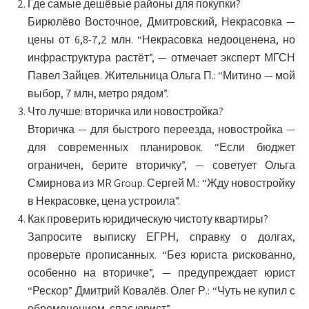
Где самые дешёвые районы для покупки?
Бирюлёво Восточное, Дмитровский, Некрасовка —
цены от 6,8-7,2 млн. “Некрасовка недооценена, но
инфраструктура растёт”, — отмечает эксперт МГСН
Павел Зайцев. Жительница Ольга П.: “Митино — мой
выбор, 7 млн, метро рядом”.
Что лучше: вторичка или новостройка?
Вторичка — для быстрого переезда, новостройка —
для современных планировок. “Если бюджет
ограничен, берите вторичку”, — советует Ольга
Смирнова из MR Group. Сергей М.: “Жду новостройку
в Некрасовке, цена устроила”.
Как проверить юридическую чистоту квартиры?
Запросите выписку ЕГРН, справку о долгах,
проверьте прописанных. “Без юриста рискованно,
особенно на вторичке”, — предупреждает юрист
“Рескор” Дмитрий Ковалёв. Олег Р.: “Чуть не купил с
обременением, спас юрист”.