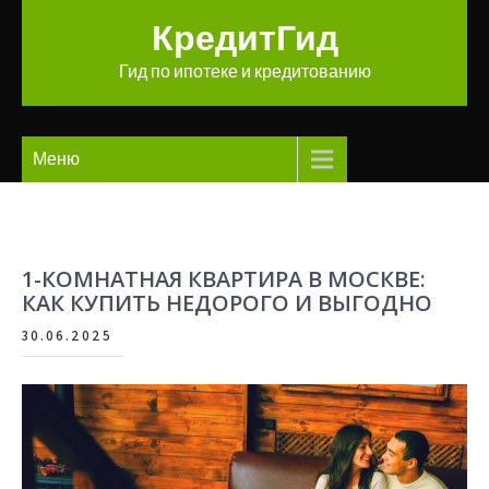
Перейти
КредитГид
к
содержимому
Гид по ипотеке и кредитованию
Меню
1-КОМНАТНАЯ КВАРТИРА В МОСКВЕ:
КАК КУПИТЬ НЕДОРОГО И ВЫГОДНО
30.06.2025