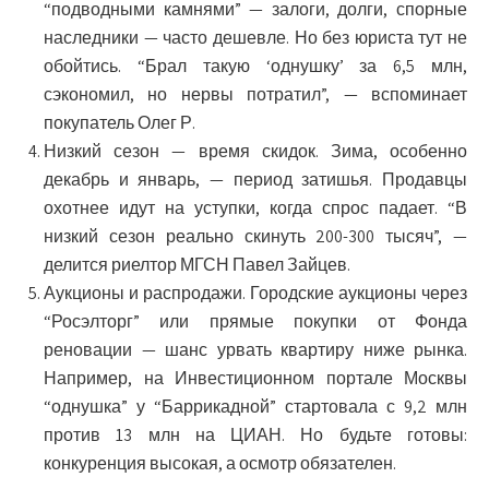
“подводными камнями” — залоги, долги, спорные
наследники — часто дешевле. Но без юриста тут не
обойтись. “Брал такую ‘однушку’ за 6,5 млн,
сэкономил, но нервы потратил”, — вспоминает
покупатель Олег Р.
Низкий сезон — время скидок.
Зима, особенно
декабрь и январь, — период затишья. Продавцы
охотнее идут на уступки, когда спрос падает. “В
низкий сезон реально скинуть 200-300 тысяч”, —
делится риелтор МГСН Павел Зайцев.
Аукционы и распродажи.
Городские аукционы через
“Росэлторг” или прямые покупки от Фонда
реновации — шанс урвать квартиру ниже рынка.
Например, на Инвестиционном портале Москвы
“однушка” у “Баррикадной” стартовала с 9,2 млн
против 13 млн на ЦИАН. Но будьте готовы:
конкуренция высокая, а осмотр обязателен.